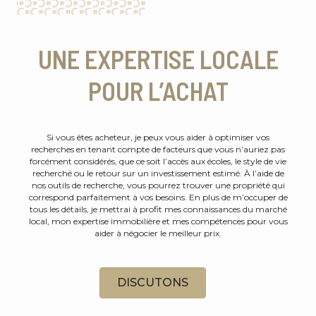
UNE EXPERTISE LOCALE
POUR L’ACHAT
Si vous êtes acheteur, je peux vous aider à optimiser vos
recherches en tenant compte de facteurs que vous n’auriez pas
forcément considérés, que ce soit l’accès aux écoles, le style de vie
recherché ou le retour sur un investissement estimé. À l’aide de
nos outils de recherche, vous pourrez trouver une propriété qui
correspond parfaitement à vos besoins. En plus de m’occuper de
tous les détails, je mettrai à profit mes connaissances du marché
local, mon expertise immobilière et mes compétences pour vous
aider à négocier le meilleur prix.
DISCUTONS